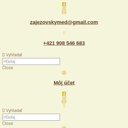
Preskočiť
na
obsah
zajezovskymed@gmail.com
+421 908 546 683
Vyhľadať
Close
Môj účet
Vyhľadať
Close