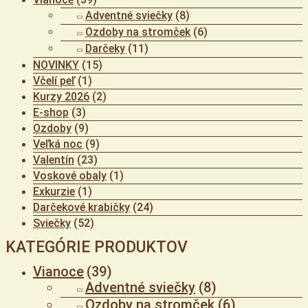
Adventné sviečky
(8)
Ozdoby na stromček
(6)
Darčeky
(11)
NOVINKY
(15)
Včelí peľ
(1)
Kurzy 2026
(2)
E-shop
(3)
Ozdoby
(9)
Veľká noc
(9)
Valentín
(23)
Voskové obaly
(1)
Exkurzie
(1)
Darčekové krabičky
(24)
Sviečky
(52)
KATEGÓRIE PRODUKTOV
Vianoce
(39)
Adventné sviečky
(8)
Ozdoby na stromček
(6)