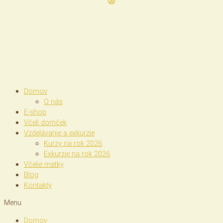
Domov
O nás
E-shop
Včelí domček
Vzdelávanie a exkurzie
Kurzy na rok 2026
Exkurzie na rok 2026
Včelie matky
Blog
Kontakty
Menu
Domov