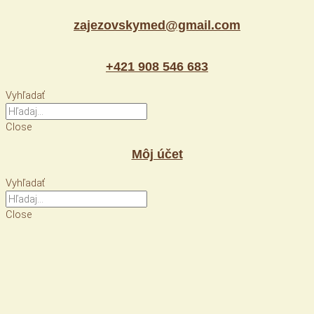
Preskočiť
zajezovskymed@gmail.com
na
obsah
+421 908 546 683
Vyhľadať
Close
Môj účet
Vyhľadať
Close