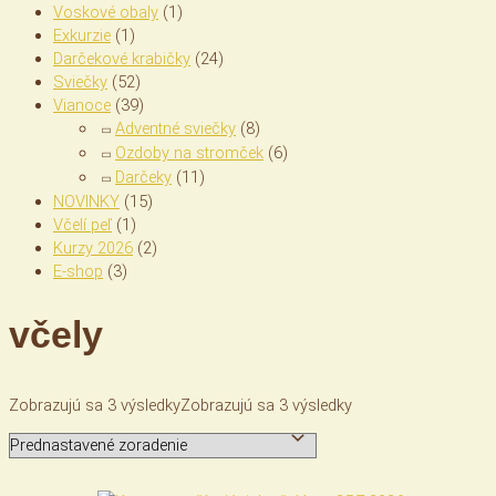
Voskové obaly
(1)
Exkurzie
(1)
Darčekové krabičky
(24)
Sviečky
(52)
Vianoce
(39)
Adventné sviečky
(8)
Ozdoby na stromček
(6)
Darčeky
(11)
NOVINKY
(15)
Včelí peľ
(1)
Kurzy 2026
(2)
E-shop
(3)
včely
Zobrazujú sa 3 výsledky
Zobrazujú sa 3 výsledky