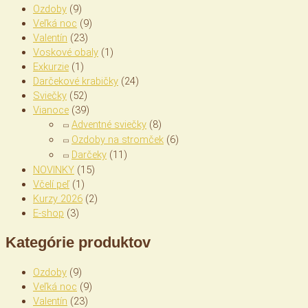
Ozdoby
(9)
Veľká noc
(9)
Valentín
(23)
Voskové obaly
(1)
Exkurzie
(1)
Darčekové krabičky
(24)
Sviečky
(52)
Vianoce
(39)
Adventné sviečky
(8)
Ozdoby na stromček
(6)
Darčeky
(11)
NOVINKY
(15)
Včelí peľ
(1)
Kurzy 2026
(2)
E-shop
(3)
Kategórie produktov
Ozdoby
(9)
Veľká noc
(9)
Valentín
(23)