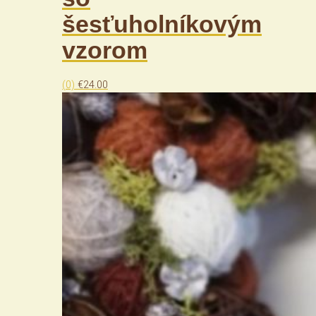
šesťuholníkovým
vzorom
(0)
€
24.00