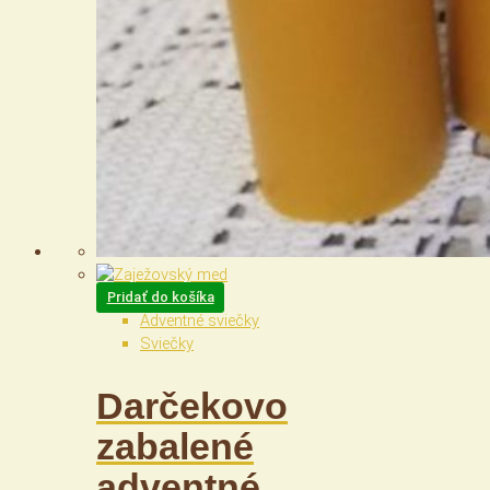
Pridať do košíka
Adventné sviečky
Sviečky
Darčekovo
zabalené
adventné