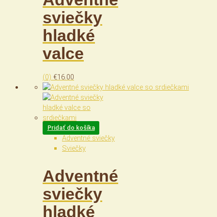
sviečky
hladké
valce
(0)
€
16.00
Pridať do košíka
Adventné sviečky
Sviečky
Adventné
sviečky
hladké