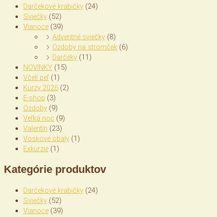
Darčekové krabičky
(24)
Sviečky
(52)
Vianoce
(39)
Adventné sviečky
(8)
Ozdoby na stromček
(6)
Darčeky
(11)
NOVINKY
(15)
Včelí peľ
(1)
Kurzy 2026
(2)
E-shop
(3)
Ozdoby
(9)
Veľká noc
(9)
Valentín
(23)
Voskové obaly
(1)
Exkurzie
(1)
Kategórie produktov
Darčekové krabičky
(24)
Sviečky
(52)
Vianoce
(39)