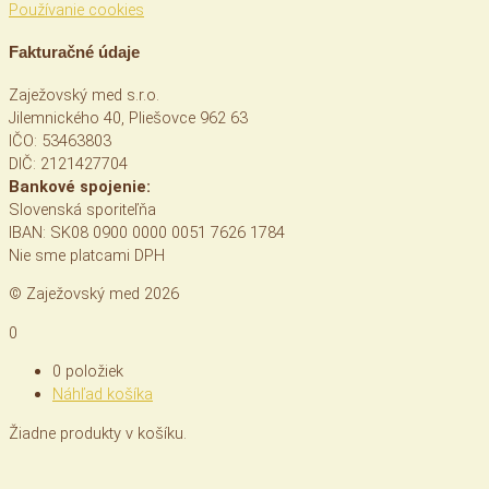
Používanie cookies
Fakturačné údaje
Zaježovský med s.r.o.
Jilemnického 40, Pliešovce 962 63
IČO: 53463803
DIČ: 2121427704
Bankové spojenie:
Slovenská sporiteľňa
IBAN: SK08 0900 0000 0051 7626 1784
Nie sme platcami DPH
© Zaježovský med 2026
0
0 položiek
Náhľad košíka
Žiadne produkty v košíku.