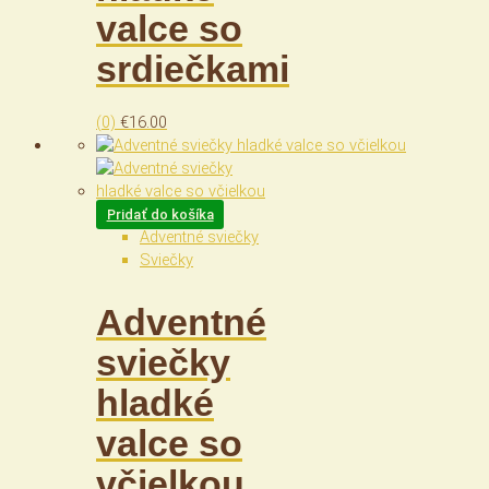
valce so
srdiečkami
(0)
€
16.00
Pridať do košíka
Adventné sviečky
Sviečky
Adventné
sviečky
hladké
valce so
včielkou