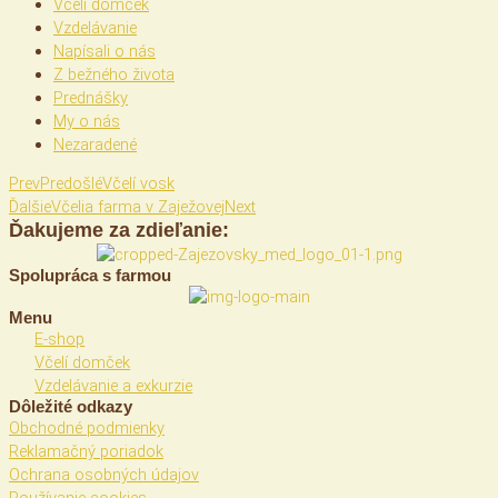
Včelí domček
Vzdelávanie
Napísali o nás
Z bežného života
Prednášky
My o nás
Nezaradené
Prev
Predošlé
Včelí vosk
Ďalšie
Včelia farma v Zaježovej
Next
Ďakujeme za zdieľanie:
Spolupráca s farmou
Menu
E-shop
Včelí domček
Vzdelávanie a exkurzie
Dôležité odkazy
Obchodné podmienky
Reklamačný poriadok
Ochrana osobných údajov