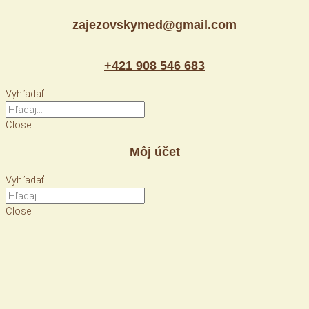
Preskočiť
zajezovskymed@gmail.com
na
obsah
+421 908 546 683
Vyhľadať
Close
Môj účet
Vyhľadať
Close